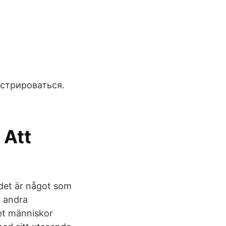
e
гистрироваться.
 Att
, det är något som
n andra
det människor