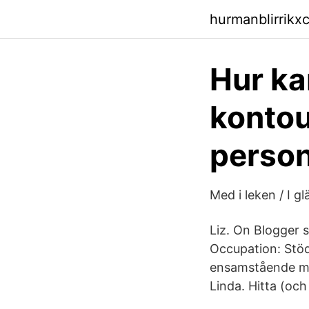
hurmanblirrikxc
Hur ka
kontou
perso
Med i leken / I g
Liz. On Blogger 
Occupation: Stö
ensamstående mam
Linda. Hitta (och