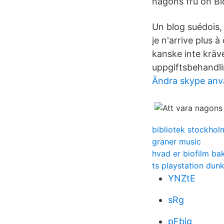
någons fru on Blo
Un blog suédois, 
je n'arrive plus
kanske inte kräv
uppgiftsbehandli
Ändra skype an
bibliotek stockholm
graner music
hvad er biofilm bak
ts playstation dun
YNZtE
sRg
pFbig