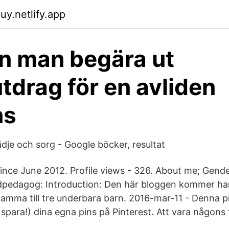
uy.netlify.app
n man begära ut
tdrag för en avliden
ns
lädje och sorg - Google böcker, resultat
since June 2012. Profile views - 326. About me; Gen
dpedagog: Introduction: Den här bloggen kommer h
ma till tre underbara barn. 2016-mar-11 - Denna pi
 spara!) dina egna pins på Pinterest. Att vara någons 