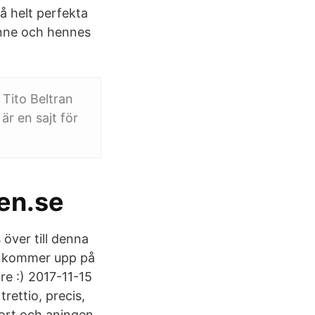
vå helt perfekta
henne och hennes
 Tito Beltran
är en sajt för
len.se
över till denna
n kommer upp på
re :) 2017-11-15
trettio, precis,
kort och aningen