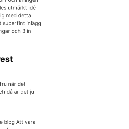
eles utmärkt idé
 sig med detta
t superfint inlägg
ngar och 3 in
rest
fru när det
ch då är det ju
he blog Att vara