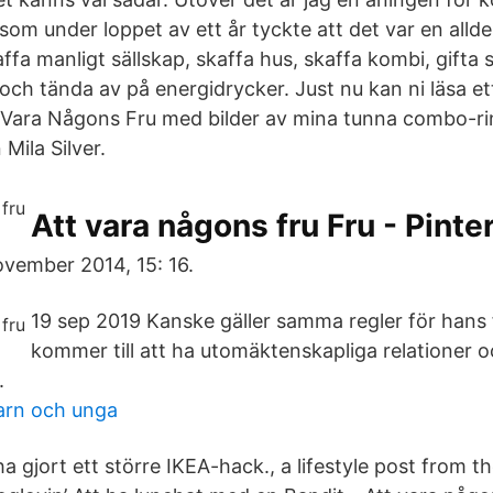
 som under loppet av ett år tyckte att det var en alld
affa manligt sällskap, skaffa hus, skaffa kombi, gifta
och tända av på energidrycker. Just nu kan ni läsa et
 Vara Någons Fru med bilder av mina tunna combo-ri
Mila Silver.
Att vara någons fru Fru - Pinte
ovember 2014, 15: 16.
19 sep 2019 Kanske gäller samma regler för hans 
kommer till att ha utomäktenskapliga relationer o
.
arn och unga
 ha gjort ett större IKEA-hack., a lifestyle post from t