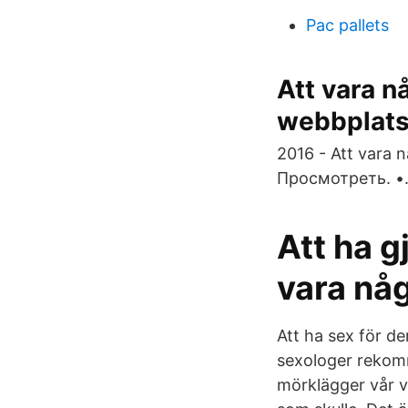
Pac pallets
Att vara n
webbplats
2016 - Att vara 
Просмотреть. •
Att ha g
vara nå
Att ha sex för de
sexologer rekomm
mörklägger vår v