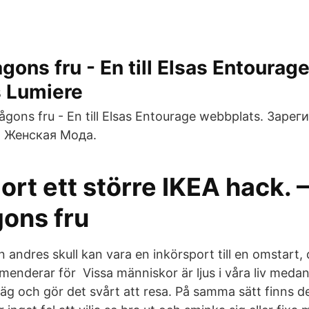
ågons fru - En till Elsas Entourag
 Lumiere
någons fru - En till Elsas Entourage webbplats. Заре
. Женская Мода.
jort ett större IKEA hack. –
gons fru
n andres skull kan vara en inkörsport till en omstart
enderar för Vissa människor är ljus i våra liv meda
äg och gör det svårt att resa. På samma sätt finns 