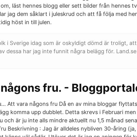
 om, läst hennes blogg eller sett bilder från hennes t
illar jag dem såklart i juleskrud och att få följa med 
idig höst in till julen.
olk i Sverige idag som är oskyldigt dömd är troligt, att
av dessa har jag inte funnit några belägg för. Land.se 
 någons fru. - Bloggporta
… Att vara någons fru Då en av mina bloggar flyttats 
lägg komma upp dubblet. Detta skrevs i Februari me
och är ju inte alls mindre aktuellt nu 1,5 månad sena
ru Beskrivning : Jag är alldeles nybliven 30-åring (ja, 
et känns väl sådär. Utöver det är jag en aningen för 