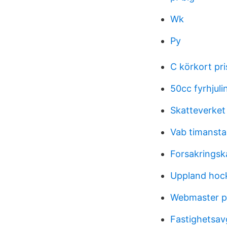
Wk
Py
C körkort pri
50cc fyrhjuli
Skatteverket
Vab timansta
Forsakrings
Uppland hock
Webmaster p
Fastighetsav