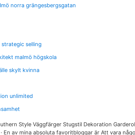
lmö norra grängesbergsgatan
 strategic selling
kitekt malmö högskola
lle skylt kvinna
ion unlimited
ensamhet
uthern Style Väggfärger Stugstil Dekoration Garder
· En av mina absoluta favoritbloggar är Att vara någo