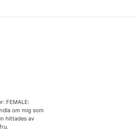
der: FEMALE:
andla om mig som
n hittades av
fru.