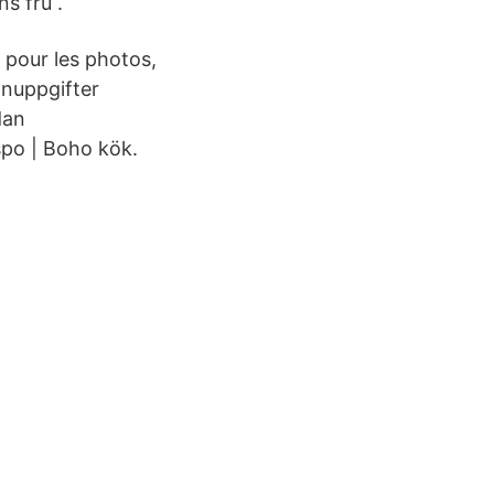
s fru .
e pour les photos,
onuppgifter
dan
spo | Boho kök.