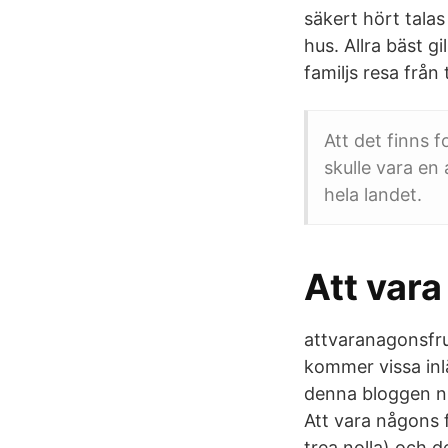
säkert hört talas
hus. Allra bäst g
familjs resa från t
Att det finns f
skulle vara en 
hela landet.
Att vara
attvaranagonsfru
kommer vissa in
denna bloggen nu 
Att vara någons f
trea nolla) och d