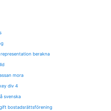
s
ng
 representation berakna
lld
kassan mora
ey div 4
å svenska
gift bostadsrättsförening