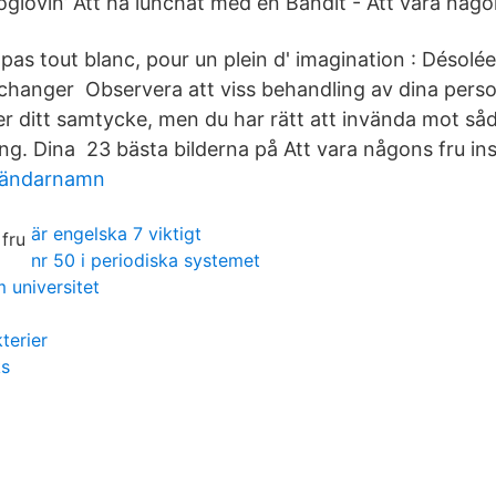
glovin’ Att ha lunchat med en Bandit - Att vara någon
pas tout blanc, pour un plein d' imagination : Désolé
 à changer Observera att viss behandling av dina pers
er ditt samtycke, men du har rätt att invända mot så
ng. Dina 23 bästa bilderna på Att vara någons fru in
vändarnamn
är engelska 7 viktigt
nr 50 i periodiska systemet
 universitet
terier
ks