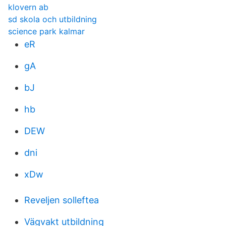
klovern ab
sd skola och utbildning
science park kalmar
eR
gA
bJ
hb
DEW
dni
xDw
Reveljen solleftea
Vägvakt utbildning